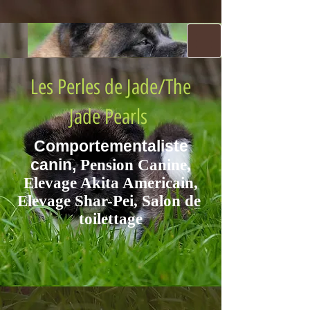
Les Perles de Jade/The
Jade Pe​
arls
Comportementaliste
canin,
Pension Canine,
Eleva​ge Aki​ta Americain,
Elevage Shar-Pei, Salon de ​
toilettage