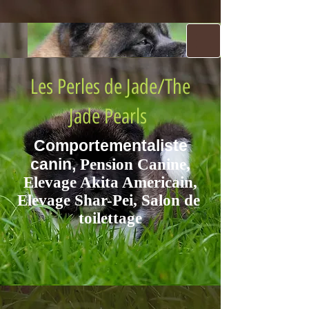
Les Perles de Jade/The
Jade Pe​
arls
Comportementaliste
canin,
Pension Canine,
Eleva​ge Aki​ta Americain,
Elevage Shar-Pei, Salon de ​
toilettage