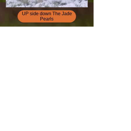
UP side down The Jade
Pearls
Up Side
Down The
Jade Pearls
Ultima