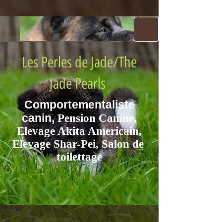
Les Perles de Jade/The
Jade Pe​
arls
Comportementaliste
canin,
Pension Canine,
Eleva​ge Aki​ta Americain,
Elevage Shar-Pei, Salon de ​
toilettage