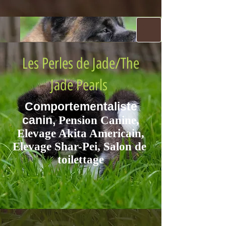
Les Perles de Jade/The
Jade Pe​
arls
Comportementaliste
canin,
Pension Canine,
Eleva​ge Aki​ta Americain,
Elevage Shar-Pei, Salon de ​
toilettage