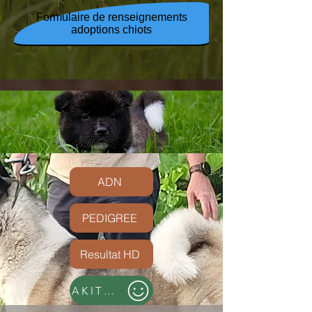
Formulaire de renseignements
adoptions chiots
ADN
PEDIGREE
Resultat HD
AKITA AMERICAIN