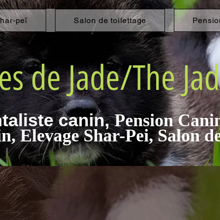
har-peï
Salon de toilettage
Pensio
es de Jade/The Jad
aliste canin,
Pension Canine
, Elevage Shar-Pei, Salon de 