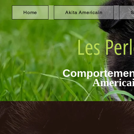
Home
Akita Americain
S
Les Perl
Comportement
Americain