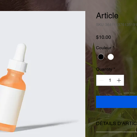
Article
SKU: 36411537613519
Price
$10.00
Couleur
*
Quantity
*
DÉTAILS D'ARTI
Détails d'article. Sais