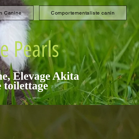
n Canine
Comportementaliste canin
e Pe​
arls
, Eleva​ge Aki​ta
​toilettage